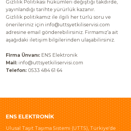
Gizlilik Politikası hükümleri değiştiği takdirde,
yayınlandığı tarihte yürürlük kazanır.
Gizlilik politikamız ile ilgili her türlü soru ve
önerileriniz için
info@uttsyetkiliservisi.com
adresine email gönderebilirsiniz. Firmamız’a ait
aşağıdaki iletişim bilgilerinden ulaşabilirsiniz.
Firma Ünvanı:
ENS Elektronik
Mail:
info@uttsyetkiliservisi.com
Telefon:
0533 484 61 64
ENS ELEKTRONIK
Ulusal Taşıt Taşıma Sistemi (UTTS), Türkiye'de