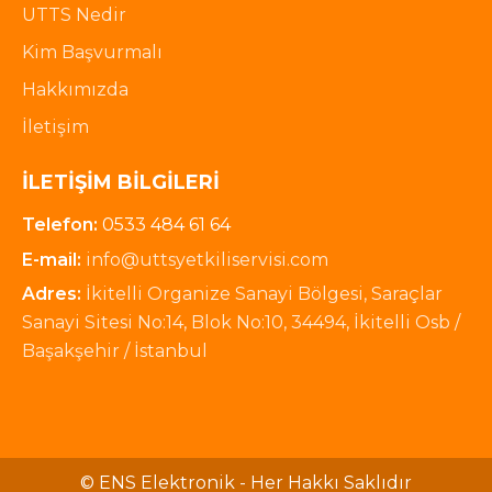
UTTS Nedir
Kim Başvurmalı
Hakkımızda
İletişim
İLETIŞIM BILGILERI
Telefon:
0533 484 61 64
E-mail:
info@uttsyetkiliservisi.com
Adres:
İkitelli Organize Sanayi Bölgesi, Saraçlar
Sanayi Sitesi No:14, Blok No:10, 34494, İkitelli Osb /
Başakşehir / İstanbul
© ENS Elektronik - Her Hakkı Saklıdır